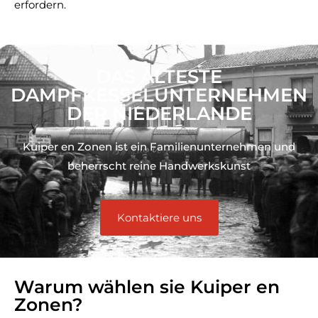
erfordern.
DAS ÄLTESTE
DAMPFKESSELUNTERNEHMEN
DER NIEDERLANDE
Kuiper en Zonen ist ein Familienunternehmen und
beherrscht reine Handwerkskunst
Kontaktiere uns
Warum wählen sie Kuiper en
Zonen?