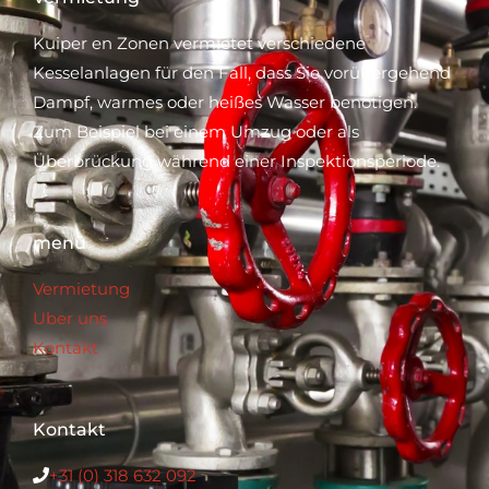
Kuiper en Zonen vermietet verschiedene
Kesselanlagen für den Fall, dass Sie vorübergehend
Dampf, warmes oder heißes Wasser benötigen.
Zum Beispiel bei einem Umzug oder als
Überbrückung während einer Inspektionsperiode.
menü
Vermietung
Uber uns
Kontakt
Kontakt
+31 (0) 318 632 092