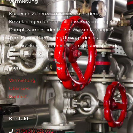
Vermietung
Kuiper en Zonen vermietet verschiedene
Kesselanlagen für den Fall, dass Sie vorübergehend
Dampf, warmes oder heißes Wasser benötigen.
Zum Beispiel bei einem Umzug oder als
Überbrückung während einer Inspektionsperiode.
menü
Vermietung
Uber uns
Kontakt
Kontakt
+31 (0) 318 632 092