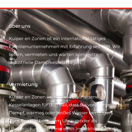
über uns
Kuiper en Zonen ist ein international tätiges
Familienunternehmen mit Erfahrung seit 1918. Wir
liefern, vermieten und warten komplette
industrielle Dampfkesselanlagen.
Vermietung
Kuiper en Zonen vermietet verschiedene
Kesselanlagen für den Fall, dass Sie vorübergehend
Dampf, warmes oder heißes Wasser benötigen.
Zum Beispiel bei einem Umzug oder als
Überbrückung während einer Inspektionsperiode.