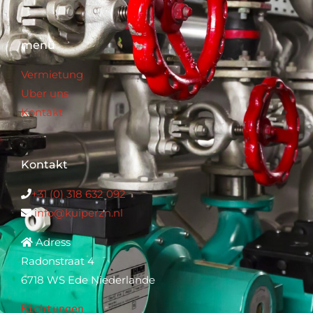
menü
Vermietung
Uber uns
Kontakt
Kontakt
+31 (0) 318 632 092
info@kuiperzn.nl
Adress
Radonstraat 4
6718 WS Ede Niederlande
Richtungen