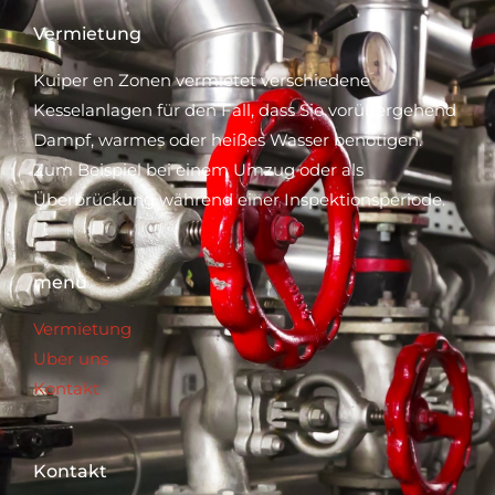
Vermietung
Kuiper en Zonen vermietet verschiedene
Kesselanlagen für den Fall, dass Sie vorübergehend
Dampf, warmes oder heißes Wasser benötigen.
Zum Beispiel bei einem Umzug oder als
Überbrückung während einer Inspektionsperiode.
menü
Vermietung
Uber uns
Kontakt
Kontakt