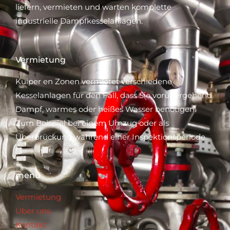
liefern, vermieten und warten komplette
industrielle Dampfkesselanlagen.
Vermietung
Kuiper en Zonen vermietet verschiedene
Kesselanlagen für den Fall, dass Sie vorübergehend
Dampf, warmes oder heißes Wasser benötigen.
Zum Beispiel bei einem Umzug oder als
Überbrückung während einer Inspektionsperiode.
menü
Vermietung
Uber uns
Kontakt