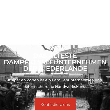
DAS ÄLTESTE
DAMPFKESSELUNTERNEHMEN
DER NIEDERLANDE
Kuiper en Zonen ist ein Familienunternehmen und
beherrscht reine Handwerkskunst
Kontaktiere uns