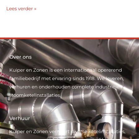
Lees verder »
Over ons
Kuiper en Zonen is een internationaal opererend
familiebedrijf met ervaring sinds 1918. We leveren,
verhuren en onderhouden complete industriële
stoomketelinstallaties.
Verhuur
Kuiper en Zonen verhuurt diverse ketelinstallaties,