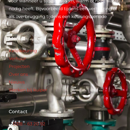
voor wanneer u tijdelijk stoom, warm of heet water
nodig heeft. Bijvoorbeeld tijdens een verhuizing of
als overbrugging tijdens een keuringsperiode
Menu
Ketelkeuring
Verhuur
Projecten
Over ons
Nieuws
Werken bij kuiper
Contact
0318 – 63 20 92