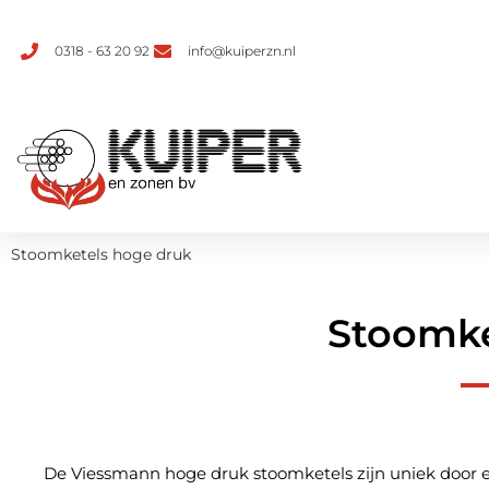
0318 - 63 20 92
info@kuiperzn.nl
Stoomketels hoge druk
Stoomke
De Viessmann hoge druk stoomketels zijn uniek door ee