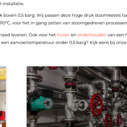
nstallatie.
boven 0,5 barg. Wij passen deze hoge druk stoomketels toe 
0ºC, voor het in gang zetten van stoomgedreven processen
raad leveren. Ook voor het
huren
en
onderhouden
van een 
n een aanvoertemperatuur onder 0,5 barg? Kijk eens bij onz