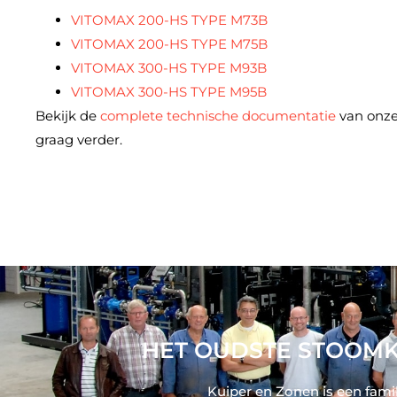
VITOMAX 200-HS TYPE M73B
VITOMAX 200-HS TYPE M75B
VITOMAX 300-HS TYPE M93B
VITOMAX 300-HS TYPE M95B
Bekijk de
complete technische documentatie
van onze
graag verder.
HET OUDSTE STOOMK
Kuiper en Zonen is een fami