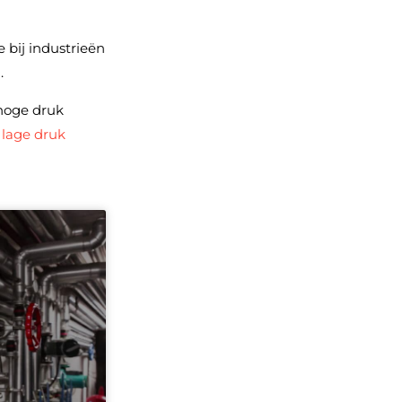
bij industrieën
.
hoge druk
e
lage druk