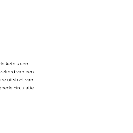
de ketels een
erzekerd van een
re uitstoot van
goede circulatie