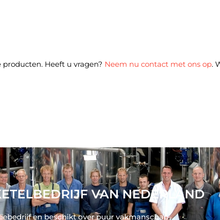
 producten. Heeft u vragen?
Neem nu contact met ons op
. 
ETELBEDRIJF VAN NEDERLAND
liebedrijf en beschikt over puur vakmanschap