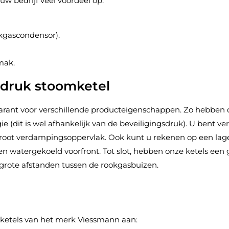
w bedrijf veel voordeel op:
okgascondensor).
mak.
 druk stoomketel
garant voor verschillende producteigenschappen. Zo hebben 
e (dit is wel afhankelijk van de beveiligingsdruk). U bent v
root verdampingsoppervlak. Ook kunt u rekenen op een lage
en watergekoeld voorfront. Tot slot, hebben onze ketels een 
rote afstanden tussen de rookgasbuizen.
ketels van het merk Viessmann aan: