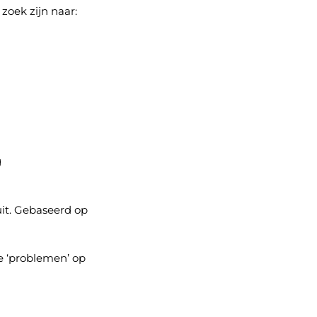
 zoek zijn naa
r:
g
uit. Gebaseerd op
e ‘problemen’ op