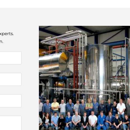
xperts.
n.