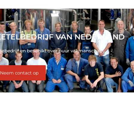
ETELBEDRIJF VAN NEDERLAND
liebedrijf en beschikt over puur vakmanschap
Neem contact op