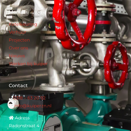
Menu
Ketelkeuring
Verhuur
Projecten
Over ons
Nieuws
Werken bij kuiper
Contact
0318 – 63 20 92
info@kuiperzn.nl
Adress
Radonstraat 4