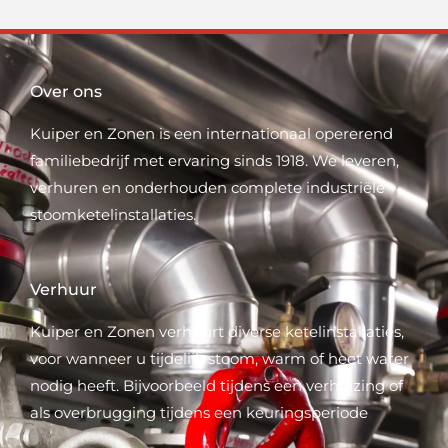
Over ons
Kuiper en Zonen is een internationaal opererend
familiebedrijf met ervaring sinds 1918. We leveren,
verhuren en onderhouden complete industriële
stoomketelinstallaties.
Verhuur
Kuiper en Zonen verhuurt diverse ketelinstallaties,
voor wanneer u tijdelijk stoom, warm of heet water
nodig heeft. Bijvoorbeeld tijdens een verhuizing of
als overbrugging tijdens een keuringsperiode