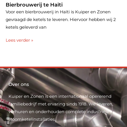
Bierbrouwerij te Haïti
Voor een bierbrouwerij in Haïti is Kuiper en Zonen
gevraagd de ketels te leveren. Hiervoor hebben wij 2
ketels geleverd van
Lees verder »
Over ons
Kuiper en Zonen is een internationaal opererend
familiebedrijf met ervaring sinds 1918. We leveren,
verhuren en onderhouden complete industriële
stoomketelinstallaties.