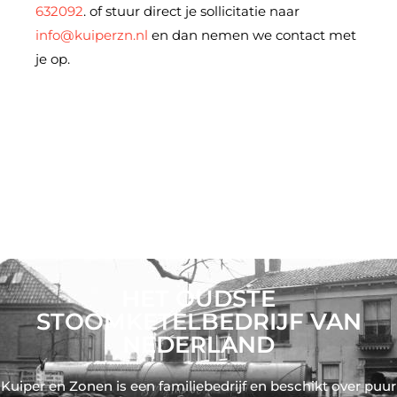
632092
. of stuur direct je sollicitatie naar
info@kuiperzn.nl
en dan nemen we contact met
je op.
HET OUDSTE
STOOMKETELBEDRIJF VAN
NEDERLAND
Kuiper en Zonen is een familiebedrijf en beschikt over puur