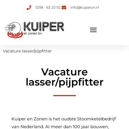
0318 - 63 20 92
info@kuiperzn.nl
Verhuur van ketelinstallaties
Vacature lasser/pijpfitter
Vacature
lasser/pijpfitter
Kuiper en Zonen is het oudste Stoomketelbedrijf
van Nederland. Al meer dan 100 jaar bouwen,