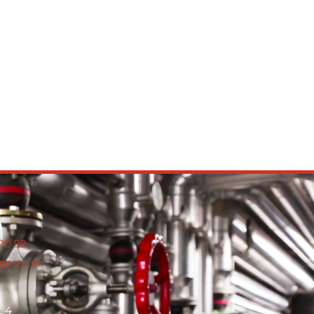
 20 92
perzn.nl
t 4