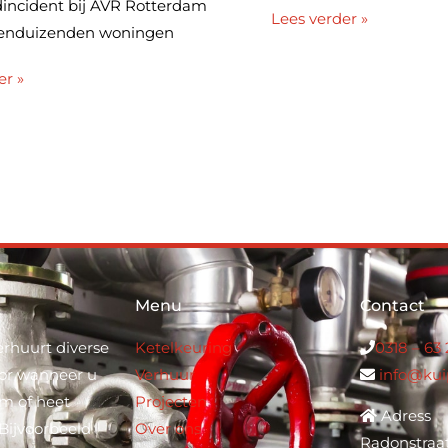
incident bij AVR Rotterdam
Lees verder »
tienduizenden woningen
er »
Menu
Contact
rhuurt diverse
Ketelkeuring
0318 – 63
voor wanneer u
Verhuur
info@kui
rm of heet
Projecten
Adress
 Bijvoorbeeld
Over ons
Radonstraa