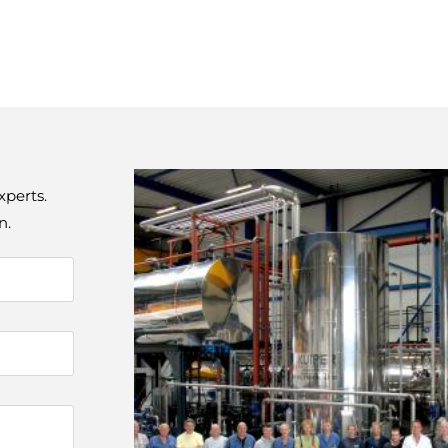
xperts.
n.