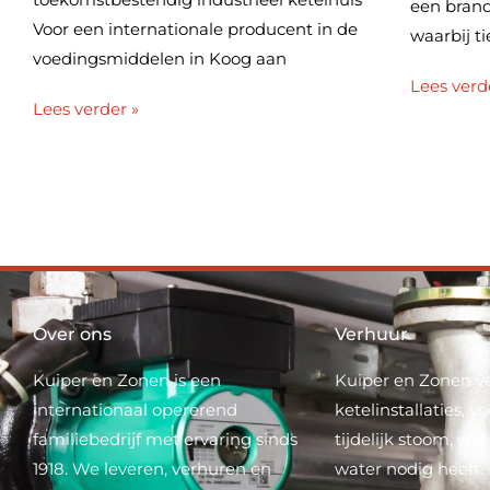
een brand
Voor een internationale producent in de
waarbij 
voedingsmiddelen in Koog aan
Lees verd
Lees verder »
Over ons
Verhuur
Kuiper en Zonen is een
Kuiper en Zonen ve
internationaal opererend
ketelinstallaties, 
familiebedrijf met ervaring sinds
tijdelijk stoom, wa
1918. We leveren, verhuren en
water nodig heeft.