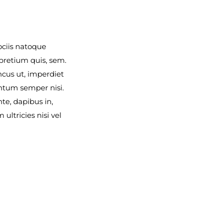
ociis natoque
 pretium quis, sem.
ncus ut, imperdiet
entum semper nisi.
te, dapibus in,
ultricies nisi vel