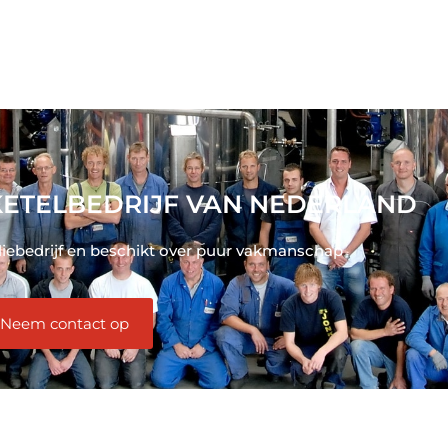
ETELBEDRIJF VAN NEDERLAND
liebedrijf en beschikt over puur vakmanschap
Neem contact op