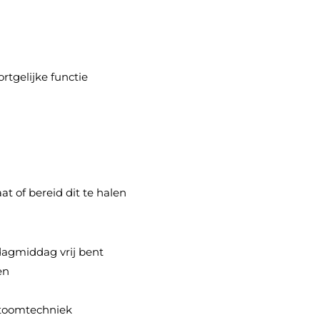
rtgelijke functie
at of bereid dit te halen
jdagmiddag vrij bent
en
 stoomtechniek