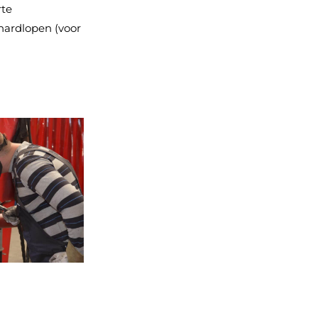
rte
hardlopen (voor