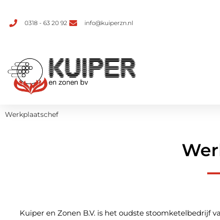
0318 - 63 20 92
info@kuiperzn.nl
Werkplaatschef
Wer
Kuiper en Zonen B.V. is het oudste stoomketelbedrijf va