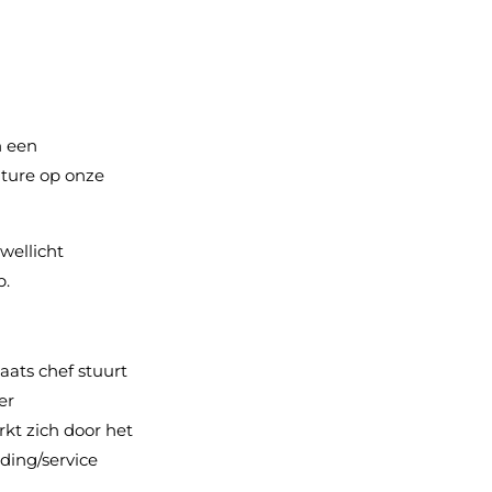
n een
ature op onze
wellicht
p.
aats chef stuurt
er
kt zich door het
ding/service