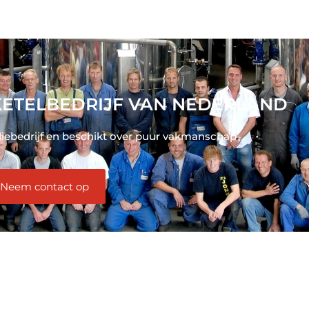
ETELBEDRIJF VAN NEDERLAND
liebedrijf en beschikt over puur vakmanschap
Neem contact op