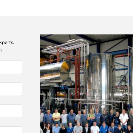
xperts.
n.