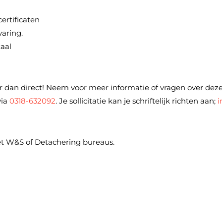
ertificaten
varing.
aal
 dan direct! Neem voor meer informatie of vragen over deze
via
0318-632092
. Je sollicitatie kan je schriftelijk richten aan;
i
et W&S of Detachering bureaus.