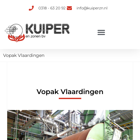
0318 - 63 20 92
info@kuiperzn.nl
Verhuur van ketelinstallaties
Vopak Vlaardingen
Vopak Vlaardingen