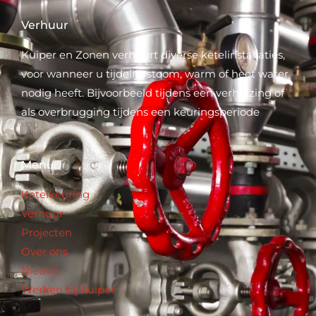
Verhuur
Kuiper en Zonen verhuurt diverse ketelinstallaties,
voor wanneer u tijdelijk stoom, warm of heet water
nodig heeft. Bijvoorbeeld tijdens een verhuizing of
als overbrugging tijdens een keuringsperiode
Menu
Ketelkeuring
Verhuur
Projecten
Over ons
Nieuws
Werken bij kuiper