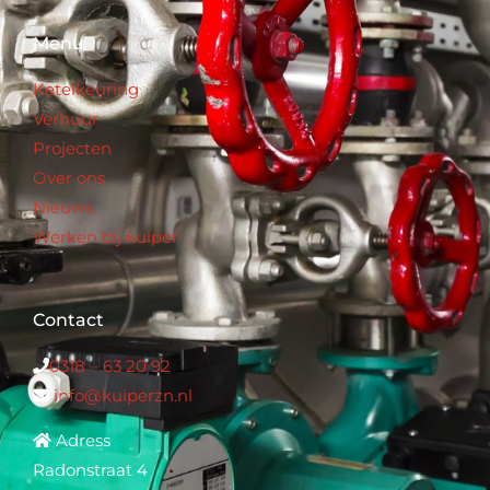
Menu
Ketelkeuring
Verhuur
Projecten
Over ons
Nieuws
Werken bij kuiper
Contact
0318 – 63 20 92
info@kuiperzn.nl
Adress
Radonstraat 4