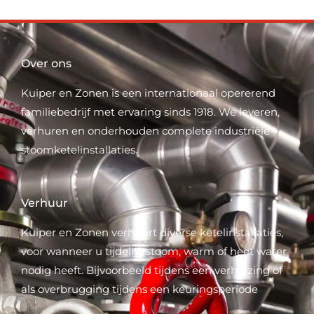
Over ons
Kuiper en Zonen is een internationaal opererend
familiebedrijf met ervaring sinds 1918. We leveren,
verhuren en onderhouden complete industriële
stoomketelinstallaties.
Verhuur
Kuiper en Zonen verhuurt diverse ketelinstallaties,
voor wanneer u tijdelijk stoom, warm of heet water
nodig heeft. Bijvoorbeeld tijdens een verhuizing of
als overbrugging tijdens een keuringsperiode