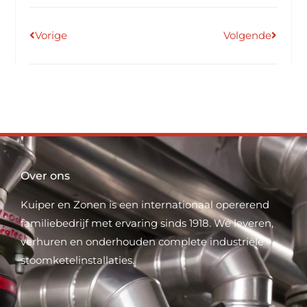
Vorige
Volgende
Over ons
Kuiper en Zonen is een internationaal opererend
familiebedrijf met ervaring sinds 1918. We leveren,
verhuren en onderhouden complete industriële
stoomketelinstallaties.