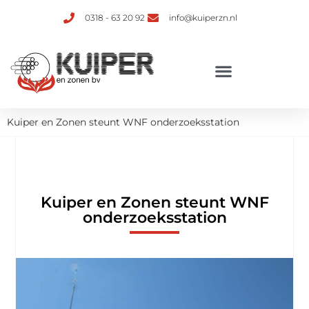
0318 - 63 20 92
info@kuiperzn.nl
Verhuur van ketelinstallaties
Kuiper en Zonen steunt WNF onderzoeksstation
Kuiper en Zonen steunt WNF
onderzoeksstation