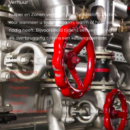
Verhuur
Kuiper en Zonen verhuurt diverse ketelinstallaties,
voor wanneer u tijdelijk stoom, warm of heet water
nodig heeft. Bijvoorbeeld tijdens een verhuizing of
als overbrugging tijdens een keuringsperiode
Menu
Ketelkeuring
Verhuur
Projecten
Over ons
Nieuws
Werken bij kuiper